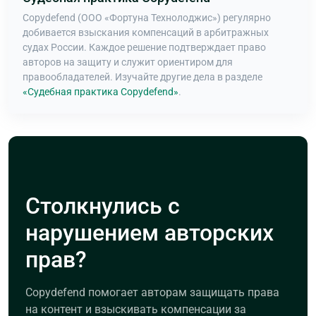
Copydefend (ООО «Фортуна Технолоджис») регулярно
добивается взыскания компенсаций в арбитражных
судах России. Каждое решение подтверждает право
авторов на защиту и служит ориентиром для
правообладателей. Изучайте другие дела в разделе
«Судебная практика Copydefend»
.
Столкнулись с
нарушением авторских
прав?
Copydefend помогает авторам защищать права
на контент и взыскивать компенсации за