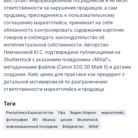
выступает информационным посредником и не несёт
ответственности за нарушения продавцов, а сам
продавец, присоединяясь к пользовательскому
соглашению маркетплейса, принимает на себя
обязанность контролировать содержание карточек
товаров и соблюдать законодательство об
интеллектуальной собственности. Авторство
Немчиновой Ю.С. подтверждено публикациями на
Shutterstock с указанием псевдонима «MillaF»,
метаданными файлов (Canon EOS 5D Mark II) и датами
создания. Кейс ценен для практики как прецедент с
детальной мотивировкой по разграничению
ответственности маркетплейса и продавца.
Теги
Республика Башкортостан
Уфа
Яндекс.Маркет
маркетплейс
фотография
ИП
Иванов
цессия
Shutterstock
информационный посредник
Вебджастис
MillaF