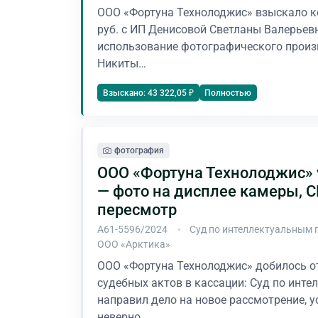
ООО «Фортуна Технолоджис» взыскало к
руб. с ИП Денисовой Светланы Валерьев
использование фотографического произ
Никиты…
Полностью
Взыскано: 43 322,05 ₽
фотография
ООО «Фортуна Технолоджис» 
— фото на дисплее камеры, 
пересмотр
А61-5596/2024
Суд по интеллектуальным 
ООО «Арктика»
ООО «Фортуна Технолоджис» добилось о
судебных актов в кассации: Суд по инт
направил дело на новое рассмотрение, у
неверно…