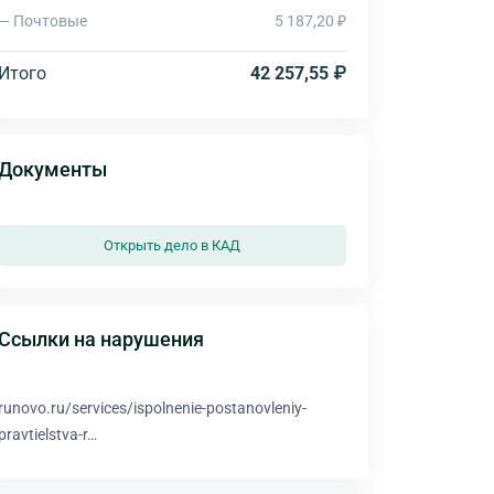
— Почтовые
5 187,20 ₽
Итого
42 257,55 ₽
Документы
Открыть дело в КАД
Ссылки на нарушения
runovo.ru/services/ispolnenie-postanovleniy-
pravtielstva-r…