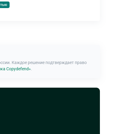
стью
оссии. Каждое решение подтверждает право
ка Copydefend»
.