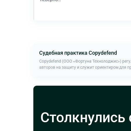
В процессе
Судебная практика Copydefend
Copydefend (ООО «Фортуна Технолоджис») рег
авторов на защиту и служит ориентиром для п
Столкнулись 