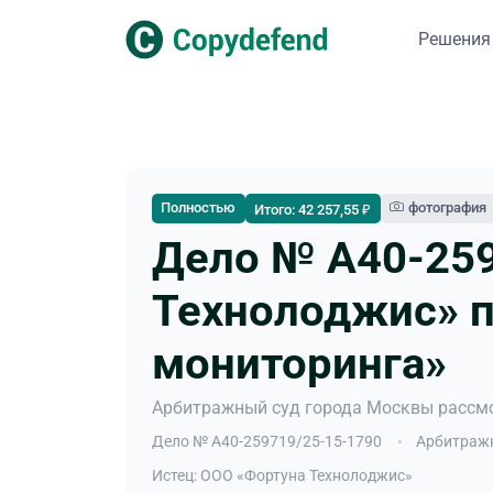
Решения
Полностью
фотография
Итого: 42 257,55 ₽
Дело № А40-259
Технолоджис» п
мониторинга»
Арбитражный суд города Москвы рассмо
Дело № А40-259719/25-15-1790
Арбитражн
Истец: ООО «Фортуна Технолоджис»