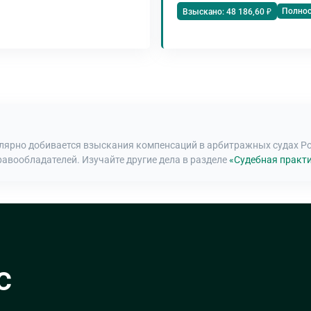
Полно
Взыскано: 48 186,60 ₽
улярно добивается взыскания компенсаций в арбитражных судах Р
равообладателей. Изучайте другие дела в разделе
«Судебная практи
с