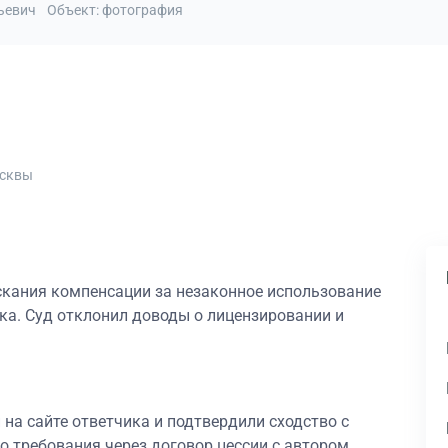
льевич
Объект: фотография
осквы
кания компенсации за незаконное использование
ика. Суд отклонил доводы о лицензировании и
а сайте ответчика и подтвердили сходство с
о требования через договор цессии с автором.