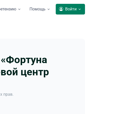
ретензию
Помощь
Войти
 «Фортуна
вой центр
х прав.