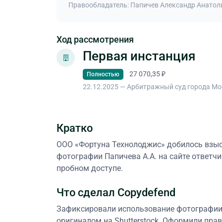
Правообладатель: Папичев Александр Анато
Ход рассмотрения
Первая инстанция
27 070,35 ₽
Полностью
22.12.2025 — Арбитражный суд города М
Кратко
ООО «Фортуна Технолоджис» добилось взыс
фотографии Папичева А.А. на сайте ответч
пробном доступе.
Что сделал Copydefend
Зафиксировали использование фотографии н
оригиналом на Shutterstock. Оформили прав