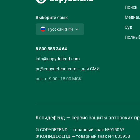
Поиск
Медиа
Выберите язык
Суд
Русский (РФ)
Полный
8 800 555 34 64
info@copydefend.com
pr@copydefend.com — для СМИ
пн–пт 9:00–18:00 МСК
Копидефенд — сервис защиты авторских пр
® COPYDEFEND — товарный знак №915067
® КОПИДЕФЕНД — товарный знак №1035958