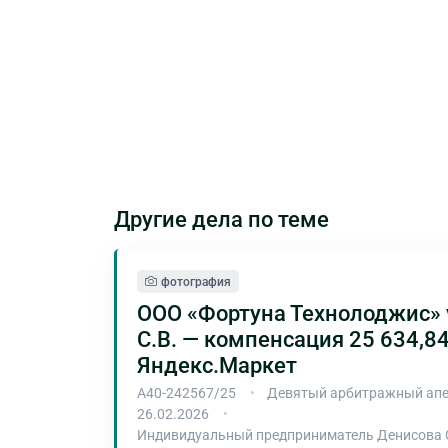
Другие дела по теме
фотография
ООО «Фортуна Технолоджис» 
С.В. — компенсация 25 634,84
Яндекс.Маркет
А40-242567/25
Девятый арбитражный апе
26.02.2026
Индивидуальный предприниматель Денисова 