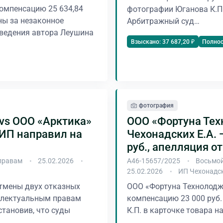
омпенсацию 25 634,84
фотографии Юганова К.П. 
ны за незаконное
Арбитражный суд…
ведения автора Леушина
Полно
Взыскано: 37 687,20 ₽
фотография
vs ООО «Арктика»
ООО «Фортуна Тех
СИП направил на
Чехонадских Е.А. —
руб., апелляция о
правам
25.02.2026
А46-15657/2025
Восьмой
25.02.2026
ИП Чехонадс
тмены двух отказных
ООО «Фортуна Технолодж
еллектуальным правам
компенсацию 23 000 руб
становив, что суды
К.П. в карточке товара н