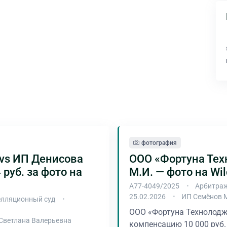
фотография
vs ИП Денисова
ООО «Фортуна Тех
 руб. за фото на
М.И. — фото на Wil
А77-4049/2025
Арбитраж
25.02.2026
ИП Семёнов 
лляционный суд
ООО «Фортуна Технолодж
Светлана Валерьевна
компенсацию 10 000 руб.