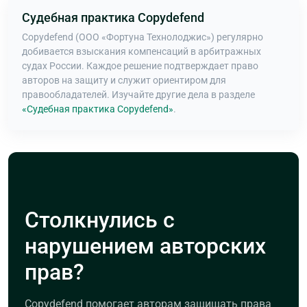
Судебная практика Copydefend
Copydefend (ООО «Фортуна Технолоджис») регулярно
добивается взыскания компенсаций в арбитражных
судах России. Каждое решение подтверждает право
авторов на защиту и служит ориентиром для
правообладателей. Изучайте другие дела в разделе
«Судебная практика Copydefend»
.
Столкнулись с
нарушением авторских
прав?
Copydefend помогает авторам защищать права