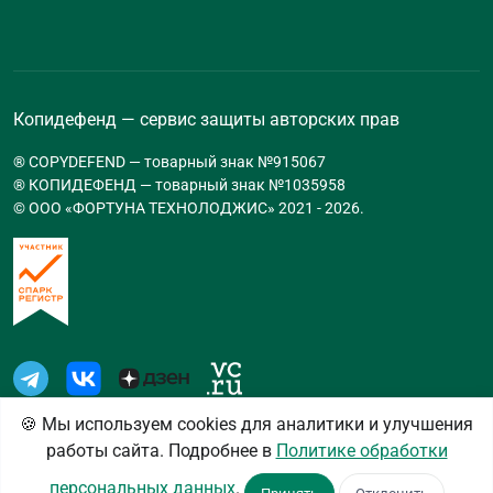
Копидефенд — сервис защиты авторских прав
® COPYDEFEND — товарный знак №915067
® КОПИДЕФЕНД — товарный знак №1035958
© ООО «ФОРТУНА ТЕХНОЛОДЖИС» 2021 -
2026
.
🍪 Мы используем cookies для аналитики и улучшения
работы сайта. Подробнее в
Политике обработки
Пользовательское соглашение
Политика
персональных данных
.
конфиденциальности
Настройки cookies