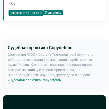
суд…
Полностью
Взыскано: 48 186,60 ₽
Судебная практика Copydefend
Copydefend (ООО «Фортуна Технолоджис») регулярно
добивается взыскания компенсаций в арбитражных
судах России. Каждое решение подтверждает право
авторов на защиту и служит ориентиром для
правообладателей. Изучайте другие дела в разделе
«Судебная практика Copydefend»
.