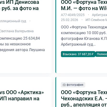
vs ИП Денисова
ООО «Фортуна Тех
 руб. за фото на
М.И. — фото на Wil
А77-4049/2025
Арбитраж
25.02.2026
ИП Семёнов 
лляционный суд
ООО «Фортуна Технолодж
Светлана Валерьевна
компенсацию 10 000 руб.
омпенсацию 25 634,84
фотографии Юганова К.П. 
ны за незаконное
Арбитражный суд…
ведения автора Леушина
Полно
Взыскано: 37 687,20 ₽
фотография
vs ООО «Арктика»
ООО «Фортуна Тех
СИП направил на
Чехонадских Е.А. —
руб., апелляция о