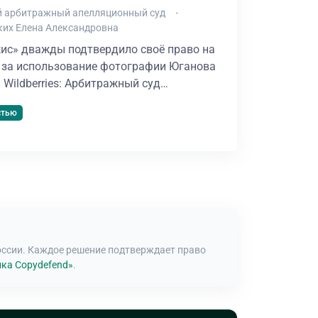
 арбитражный апелляционный суд
ких Елена Александровна
ис» дважды подтвердило своё право на
. за использование фотографии Юганова
а Wildberries: Арбитражный суд…
стью
оссии. Каждое решение подтверждает право
ка Copydefend»
.