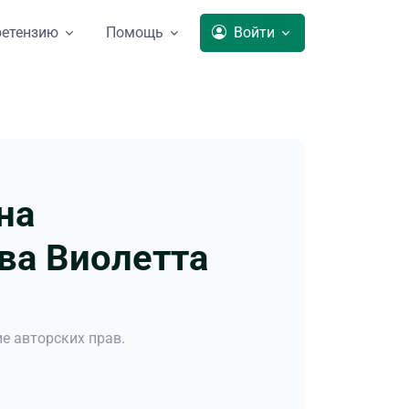
ретензию
Помощь
Войти
на
ва Виолетта
е авторских прав.