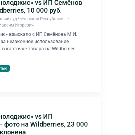
нолоджис» vs ИП Семёнов
dberries, 10 000 руб.
ный суд Чеченской Республики
Максим Игоревич
ис» взыскало с ИП Семёнова М.И.
 за незаконное использование
в карточке товара на Wildberries.
стью
нолоджис» vs ИП
 фото на Wildberries, 23 000
тклонена