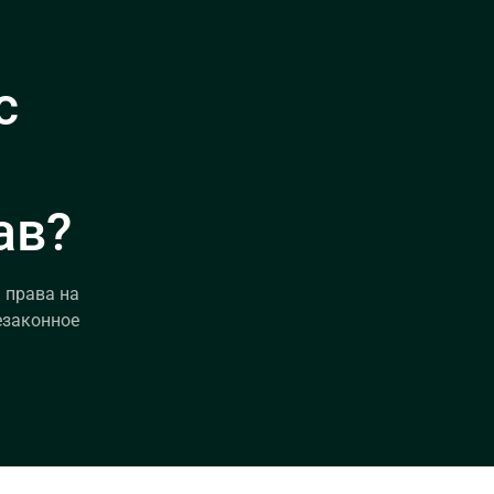
с
ав?
 права на
езаконное