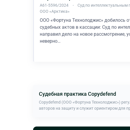
А61-5596/2024
Суд по интеллектуальным 
ООО «Арктика»
ООО «Фортуна Технолоджис» добилось о
судебных актов в кассации: Суд по инт
направил дело на новое рассмотрение, у
неверно…
В процессе
Судебная практика Copydefend
Copydefend (ООО «Фортуна Технолоджис») рег
авторов на защиту и служит ориентиром для п