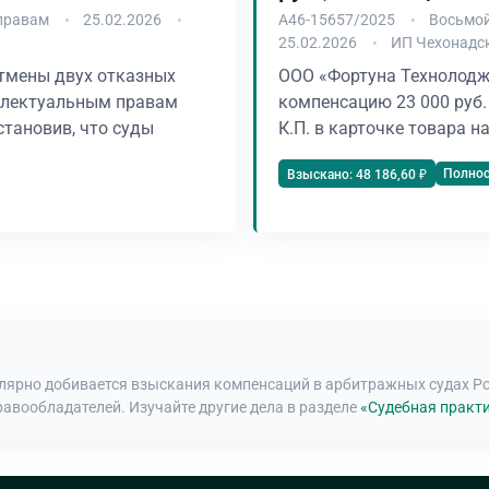
правам
25.02.2026
А46-15657/2025
Восьмой
25.02.2026
ИП Чехонадс
тмены двух отказных
ООО «Фортуна Технолодж
еллектуальным правам
компенсацию 23 000 руб
становив, что суды
К.П. в карточке товара н
Полно
Взыскано: 48 186,60 ₽
улярно добивается взыскания компенсаций в арбитражных судах Р
равообладателей. Изучайте другие дела в разделе
«Судебная практи