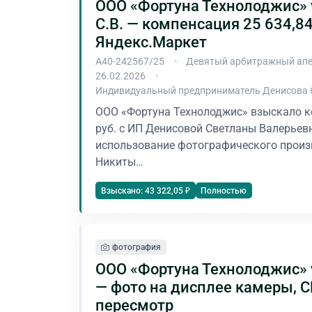
ООО «Фортуна Технолоджис» 
С.В. — компенсация 25 634,84
Яндекс.Маркет
А40-242567/25
Девятый арбитражный апе
26.02.2026
Индивидуальный предприниматель Денисова 
ООО «Фортуна Технолоджис» взыскало к
руб. с ИП Денисовой Светланы Валерьев
использование фотографического произ
Никиты…
Полностью
Взыскано: 43 322,05 ₽
фотография
ООО «Фортуна Технолоджис» 
— фото на дисплее камеры, 
пересмотр