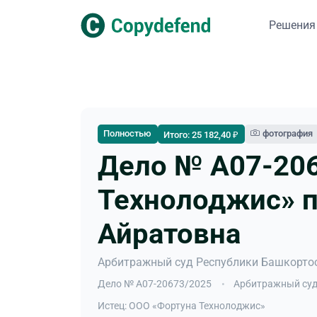
Решения
Полностью
фотография
Итого: 25 182,40 ₽
Дело № А07-206
Технолоджис» п
Айратовна
Арбитражный суд Республики Башкортос
Дело № А07-20673/2025
Арбитражный суд
Истец: ООО «Фортуна Технолоджис»