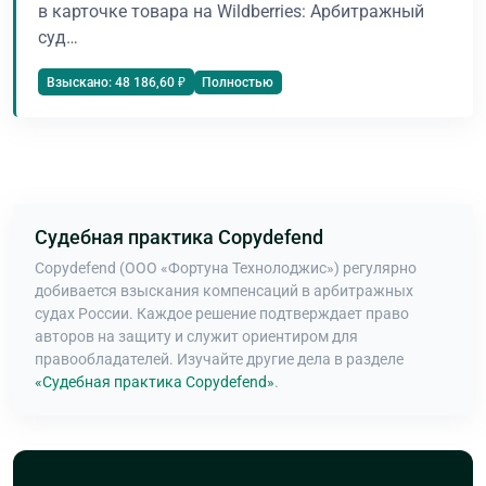
в карточке товара на Wildberries: Арбитражный
суд…
Полностью
Взыскано: 48 186,60 ₽
Судебная практика Copydefend
Copydefend (ООО «Фортуна Технолоджис») регулярно
добивается взыскания компенсаций в арбитражных
судах России. Каждое решение подтверждает право
авторов на защиту и служит ориентиром для
правообладателей. Изучайте другие дела в разделе
«Судебная практика Copydefend»
.