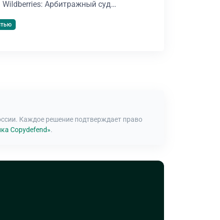
а Wildberries: Арбитражный суд…
стью
оссии. Каждое решение подтверждает право
ка Copydefend»
.