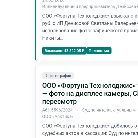
Индивидуальный предприниматель Денисова 
ООО «Фортуна Технолоджис» взыскало к
руб. с ИП Денисовой Светланы Валерьев
использование фотографического произ
Никиты…
Полностью
Взыскано: 43 322,05 ₽
фотография
ООО «Фортуна Технолоджис» 
— фото на дисплее камеры, 
пересмотр
А61-5596/2024
Суд по интеллектуальным 
ООО «Арктика»
ООО «Фортуна Технолоджис» добилось о
судебных актов в кассации: Суд по инт