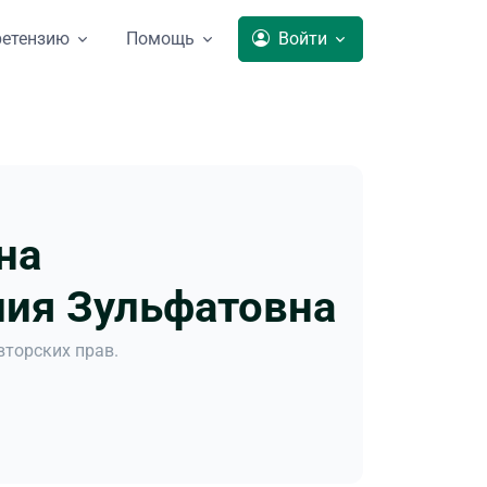
ретензию
Помощь
Войти
на
лия Зульфатовна
торских прав.