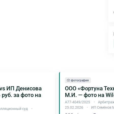
фотография
vs ИП Денисова
ООО «Фортуна Тех
 руб. за фото на
М.И. — фото на Wil
А77-4049/2025
Арбитраж
25.02.2026
ИП Семёнов 
лляционный суд