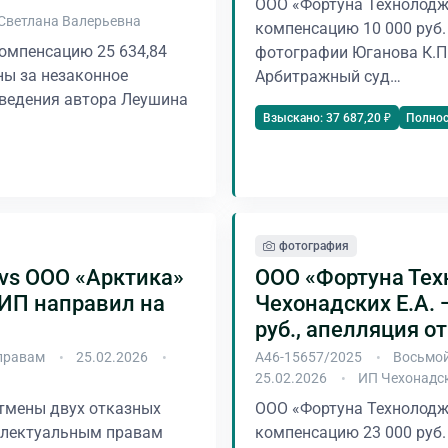
ООО «Фортуна Технолодж
Светлана Валерьевна
компенсацию 10 000 руб.
омпенсацию 25 634,84
фотографии Юганова К.П. 
ны за незаконное
Арбитражный суд…
ведения автора Леушина
Полно
Взыскано: 37 687,20 ₽
фотография
vs ООО «Арктика»
ООО «Фортуна Тех
СИП направил на
Чехонадских Е.А. —
руб., апелляция о
правам
25.02.2026
А46-15657/2025
Восьмой
25.02.2026
ИП Чехонадс
тмены двух отказных
ООО «Фортуна Технолодж
еллектуальным правам
компенсацию 23 000 руб