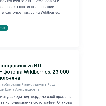
ис» взыскало с ИП Семёнова М.И.
 за незаконное использование
в карточке товара на Wildberries.
стью
нолоджис» vs ИП
 фото на Wildberries, 23 000
тклонена
 арбитражный апелляционный суд
ких Елена Александровна
ис» дважды подтвердило своё право на
. за использование фотографии Юганова