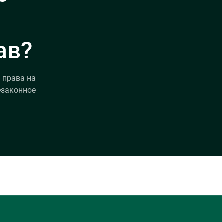
ав?
 права на
езаконное