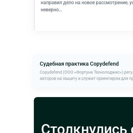
направил дело на новое рассмотрение, у
неверно…
В процессе
Судебная практика Copydefend
Copydefend (ООО «Фортуна Технолоджис») рег
авторов на защиту и служит ориентиром для п
Столкнулись 