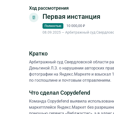
Ход рассмотрения
Первая инстанция
10 000,00 ₽
Полностью
08.09.2025 — Арбитражный суд Свердлов
Кратко
Арбитражный суд Свердловской области ра
Деньгиной Л.З. о нарушении авторских пра
фотографии на Яндекс.Маркете и взыскал 1
по госпошлине и почтовым отправлениям.
Что сделал Copydefend
Команда Copydefend выявила использован
маркетплейсе Яндекс.Маркет без разрешен
помощью сервиса «Вебджастис», а в адрес 