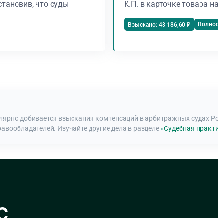
становив, что суды
К.П. в карточке товара н
Полно
Взыскано: 48 186,60 ₽
улярно добивается взыскания компенсаций в арбитражных судах Р
равообладателей. Изучайте другие дела в разделе
«Судебная практи
с