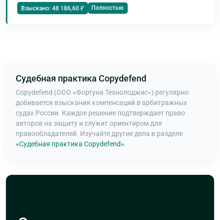
Полностью
Взыскано: 48 186,60 ₽
Судебная практика Copydefend
Copydefend (ООО «Фортуна Технолоджис») регулярно
добивается взыскания компенсаций в арбитражных
судах России. Каждое решение подтверждает право
авторов на защиту и служит ориентиром для
правообладателей. Изучайте другие дела в разделе
«Судебная практика Copydefend»
.