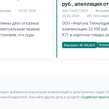
руб., апелляция о
правам
25.02.2026
А46-15657/2025
Восьмой
25.02.2026
ИП Чехонадс
тмены двух отказных
ООО «Фортуна Технолодж
еллектуальным правам
компенсацию 23 000 руб
становив, что суды
К.П. в карточке товара н
Полно
Взыскано: 48 186,60 ₽
улярно добивается взыскания компенсаций в арбитражных судах Р
равообладателей. Изучайте другие дела в разделе
«Судебная практи