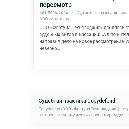
пересмотр
А61-5596/2024
Суд по интеллектуальным 
ООО «Арктика»
ООО «Фортуна Технолоджис» добилось о
судебных актов в кассации: Суд по инт
направил дело на новое рассмотрение, у
неверно…
В процессе
Судебная практика Copydefend
Copydefend (ООО «Фортуна Технолоджис») рег
авторов на защиту и служит ориентиром для п