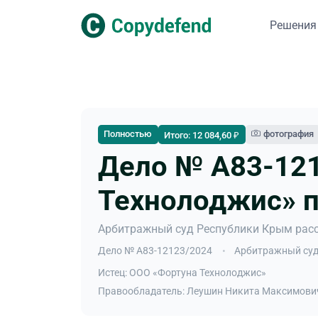
Решения
Полностью
фотография
Итого: 12 084,60 ₽
Дело № А83-121
Технолоджис» п
Арбитражный суд Республики Крым расс
Дело № А83-12123/2024
Арбитражный суд
Истец: ООО «Фортуна Технолоджис»
Правообладатель: Леушин Никита Максимов