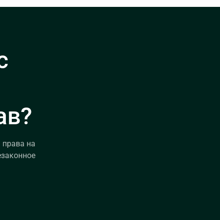
с
ав?
 права на
езаконное