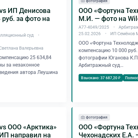
фотография
vs ИП Денисова
ООО «Фортуна Тех
 руб. за фото на
М.И. — фото на Wil
А77-4049/2025
Арбитраж
25.02.2026
ИП Семёнов 
лляционный суд
ООО «Фортуна Технолодж
Светлана Валерьевна
компенсацию 10 000 руб.
омпенсацию 25 634,84
фотографии Юганова К.П. 
ны за незаконное
Арбитражный суд…
ведения автора Леушина
Полно
Взыскано: 37 687,20 ₽
фотография
vs ООО «Арктика»
ООО «Фортуна Тех
СИП направил на
Чехонадских Е.А. —