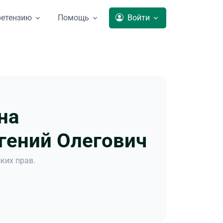
ретензию
Помощь
Войти
на
гений Олегович
ких прав.