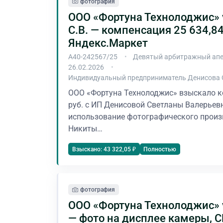
фотография
ООО «Фортуна Технолоджис» 
С.В. — компенсация 25 634,84
Яндекс.Маркет
А40-242567/25
Девятый арбитражный апе
26.02.2026
Индивидуальный предприниматель Денисова 
ООО «Фортуна Технолоджис» взыскало к
руб. с ИП Денисовой Светланы Валерьев
использование фотографического произ
Никиты…
Полностью
Взыскано: 43 322,05 ₽
фотография
ООО «Фортуна Технолоджис» 
— фото на дисплее камеры, 