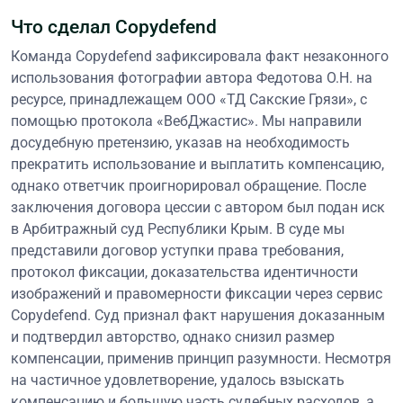
Что сделал Copydefend
Команда Copydefend зафиксировала факт незаконного
использования фотографии автора Федотова О.Н. на
ресурсе, принадлежащем ООО «ТД Сакские Грязи», с
помощью протокола «ВебДжастис». Мы направили
досудебную претензию, указав на необходимость
прекратить использование и выплатить компенсацию,
однако ответчик проигнорировал обращение. После
заключения договора цессии с автором был подан иск
в Арбитражный суд Республики Крым. В суде мы
представили договор уступки права требования,
протокол фиксации, доказательства идентичности
изображений и правомерности фиксации через сервис
Copydefend. Суд признал факт нарушения доказанным
и подтвердил авторство, однако снизил размер
компенсации, применив принцип разумности. Несмотря
на частичное удовлетворение, удалось взыскать
компенсацию и большую часть судебных расходов, а