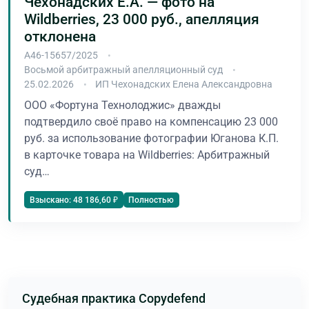
Чехонадских Е.А. — фото на
Wildberries, 23 000 руб., апелляция
отклонена
А46-15657/2025
Восьмой арбитражный апелляционный суд
25.02.2026
ИП Чехонадских Елена Александровна
ООО «Фортуна Технолоджис» дважды
подтвердило своё право на компенсацию 23 000
руб. за использование фотографии Юганова К.П.
в карточке товара на Wildberries: Арбитражный
суд…
Полностью
Взыскано: 48 186,60 ₽
Судебная практика Copydefend