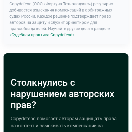
Copydefend (ООО «Фортуна Технолоджис») регулярно
добивается взыскания компенсаций в арбитражных
судах России. Каждое решение подтверждает право
авторов на защиту и служит ориентиром для
правообладателей. Изучайте другие дела в разделе
«Судебная практика Copydefend»
.
Столкнулись с
нарушением авторских
прав?
Copydefend помогает авторам защищать права
на контент и взыскивать компенсации за